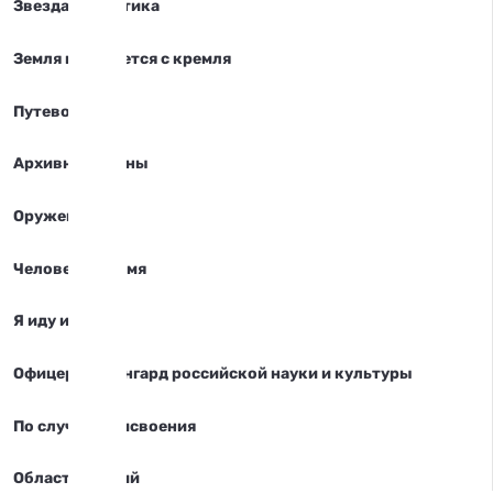
Звезда Аналитика
Земля начинается с кремля
Путеводитель
Архивные тайны
Оружейка
Человек и время
Я иду искать
Офицеры, авангард российской науки и культуры
По случаю присвоения
Область знаний