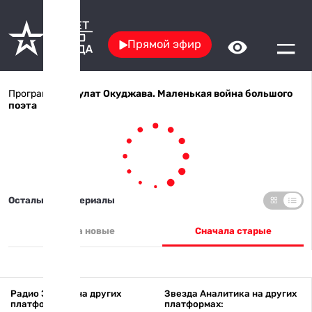
Прямой эфир
Программы
/ Булат Окуджава. Маленькая война большого
поэта
Остальные материалы
Сначала новые
Сначала старые
Радио Звезда на других
Звезда Аналитика на других
платформах:
платформах: